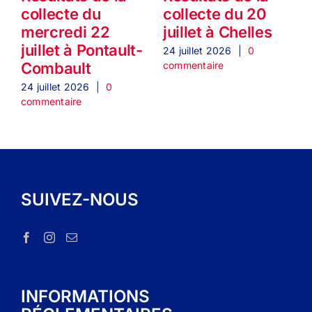
collecte du
collecte du 20
mercredi 22
juillet à Chelles
1
juillet à Pontault-
24 juillet 2026
|
0
commentaire
Combault
2
c
24 juillet 2026
|
0
commentaire
SUIVEZ-NOUS
INFORMATIONS