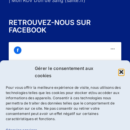
| Mon RDV Don de Sang (sante.fr)
RETROUVEZ-NOUS SUR
FACEBOOK
Gérer le consentement aux
Cliquez sur « J’accepte » pour activer
cookies
Facebook
Politique de cookies
Pour vous offrir la meilleure expérience de visite, nous utilisons des
technologies telles que les cookies pour stocker et/ou accéder aux
J’accepte
informations des appareils. Consentir à ces technologies nous
permettra de traiter des données telles que le comportement de
navigation sur ce site. Ne pas consentir ou retirer votre
consentement peut avoir un effet négatif sur certaines
caractéristiques et fonctions.