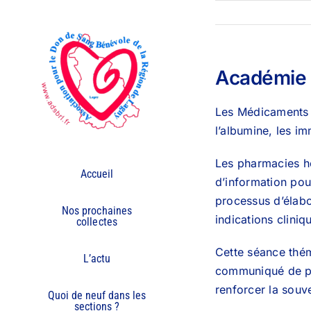
Passer
au
contenu
Académie 
Les Médicaments D
l’albumine, les i
Les pharmacies ho
Accueil
d’information pour
processus d’élabor
Nos prochaines
indications cliniq
collectes
Cette séance théma
L’actu
communiqué de pre
renforcer la souv
Quoi de neuf dans les
sections ?