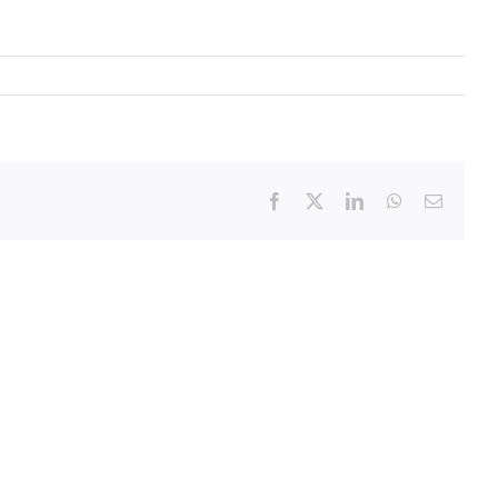
Facebook
X
LinkedIn
WhatsApp
Email