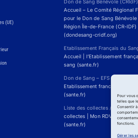
Don de Sang Bénévole (CRIdF)
Accueil – Le Comité Régional 
pour le Don de Sang Bénévole 
es (UE)
Région Île-de-France (CR-IDF)
(dondesang-cridf.org)
Etablissement Français du San
ieur
Accueil | l’Etablissement franç
sion
sang (sante.fr)
Don de Sang – EFS Santé /
Acc
Etablissement francais du san
(sante.fr)
Pour vous o
telles que 
Consentir à
Liste des collectes / Mon rdv 
comportemen
collectes | Mon RDV Don de S
consentemen
fonctions.
(sante.fr)
Gérer les s