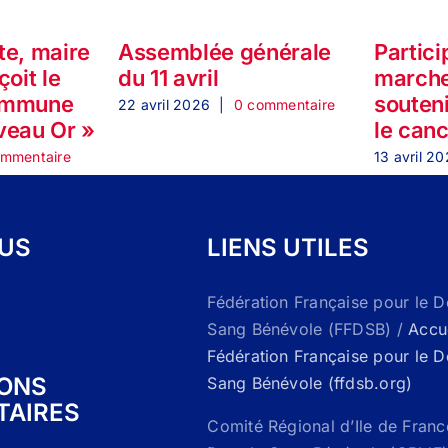
te, maire
Assemblée générale
Partici
çoit le
du 11 avril
marche
ommune
souteni
22 avril 2026
|
0 commentaire
veau Or »
le can
ommentaire
13 avril 2
OUS
LIENS UTILES
Fédération Française pour le 
Sang Bénévole (FFDSB) /
Accue
Fédération Française pour le 
IONS
Sang Bénévole (ffdsb.org)
TAIRES
Comité Régional d’Ile de Franc