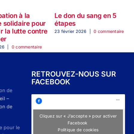
pation à la
Le don du sang en 5
 solidaire pour
étapes
d
r la lutte contre
23 février 2026
|
0 commentaire
cer
026
|
0 commentaire
1
RETROUVEZ-NOUS SUR
FACEBOOK
Don de
il –
Don de
Cliquez sur « J’accepte » pour activer
Facebook
e pour le
Politique de cookies