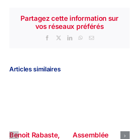
Partagez cette information sur
vos réseaux préférés
Facebook
X
LinkedIn
WhatsApp
Email
Articles similaires
Benoit Rabaste,
Assemblée
P