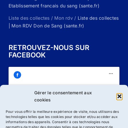
Etablissement francais du sang (sante.fr)
Liste des collectes / Mon rdv /
Liste des collectes
| Mon RDV Don de Sang (sante.fr)
RETROUVEZ-NOUS SUR
FACEBOOK
Gérer le consentement aux
Cliquez sur « J’accepte » pour activer
cookies
Facebook
Politique de cookies
Pour vous offrir la meilleure expérience de visite, nous utilisons des
technologies telles que les cookies pour stocker et/ou accéder aux
J’accepte
informations des appareils. Consentir à ces technologies nous
permettra de traiter des données telles que le comportement de