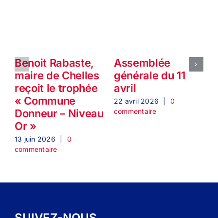
Benoit Rabaste,
Assemblée
P
maire de Chelles
générale du 11
reçoit le trophée
avril
« Commune
l
22 avril 2026
|
0
commentaire
Donneur – Niveau
Or »
1
c
13 juin 2026
|
0
commentaire
SUIVEZ-NOUS