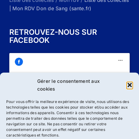
Liste des collectes / Mon rdv /
Liste des collectes
| Mon RDV Don de Sang (sante.fr)
RETROUVEZ-NOUS SUR
FACEBOOK
Gérer le consentement aux
Cliquez sur « J’accepte » pour activer
cookies
Facebook
Politique de cookies
Pour vous offrir la meilleure expérience de visite, nous utilisons des
technologies telles que les cookies pour stocker et/ou accéder aux
J’accepte
informations des appareils. Consentir à ces technologies nous
permettra de traiter des données telles que le comportement de
navigation sur ce site. Ne pas consentir ou retirer votre
consentement peut avoir un effet négatif sur certaines
caractéristiques et fonctions.