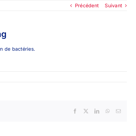
Précédent
Suivant
ng
on de bactéries.
Facebook
X
LinkedIn
WhatsApp
Email