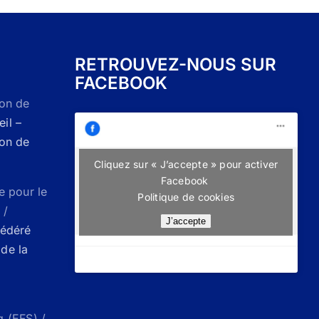
RETROUVEZ-NOUS SUR
FACEBOOK
Don de
il –
Don de
Cliquez sur « J’accepte » pour activer
Facebook
e pour le
Politique de cookies
 /
J’accepte
Fédéré
de la
g (EFS) /