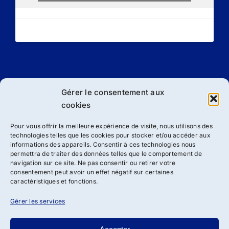
Gérer le consentement aux
cookies
Droit d’auteur 2012 - 2024 | Association ADSBRL de loi 1901
Pour vous offrir la meilleure expérience de visite, nous utilisons des
| Tous droits réservés
technologies telles que les cookies pour stocker et/ou accéder aux
informations des appareils. Consentir à ces technologies nous
Facebook
Instagram
Email
Organisation
permettra de traiter des données telles que le comportement de
navigation sur ce site. Ne pas consentir ou retirer votre
consentement peut avoir un effet négatif sur certaines
caractéristiques et fonctions.
Gérer les services