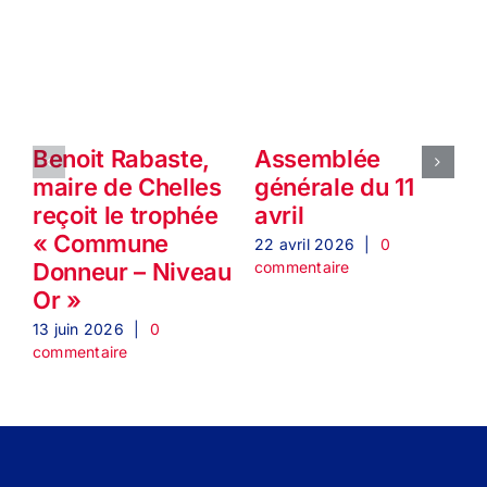
Benoit Rabaste,
Assemblée
P
maire de Chelles
générale du 11
reçoit le trophée
avril
« Commune
l
22 avril 2026
|
0
commentaire
Donneur – Niveau
Or »
1
c
13 juin 2026
|
0
commentaire