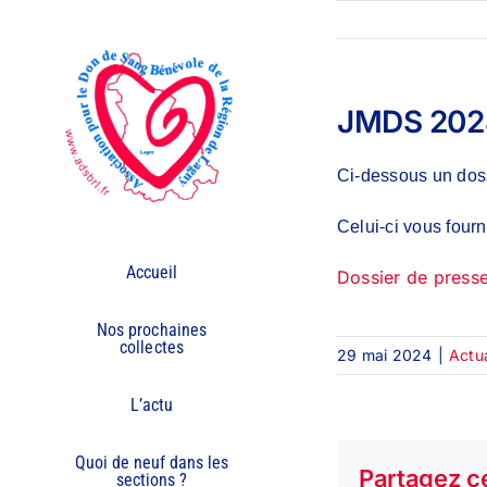
Passer
au
contenu
JMDS 2024
Ci-dessous un doss
Celui-ci vous four
Accueil
Dossier de press
Nos prochaines
collectes
29 mai 2024
|
Actua
L’actu
Quoi de neuf dans les
Partagez ce
sections ?