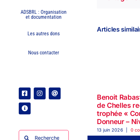
ADSBRL : Organisation
et documentation
Articles simila
Les autres dons
Nous contacter
Facebook
Instagram
Email
Benoit Rabas
de Chelles re
Organisation
trophée « C
Donneur – Ni
13 juin 2026
|
0 c
Rechercher: