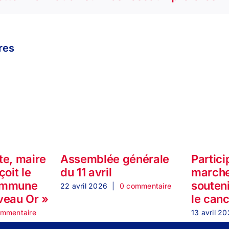
ires
te, maire
Assemblée générale
Partici
çoit le
du 11 avril
marche
ommune
souteni
22 avril 2026
|
0 commentaire
veau Or »
le can
ommentaire
13 avril 2