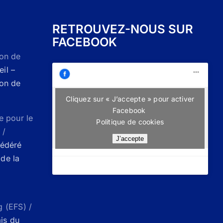
RETROUVEZ-NOUS SUR
FACEBOOK
Don de
il –
Don de
Cliquez sur « J’accepte » pour activer
Facebook
e pour le
Politique de cookies
 /
J’accepte
Fédéré
de la
g (EFS) /
ais du