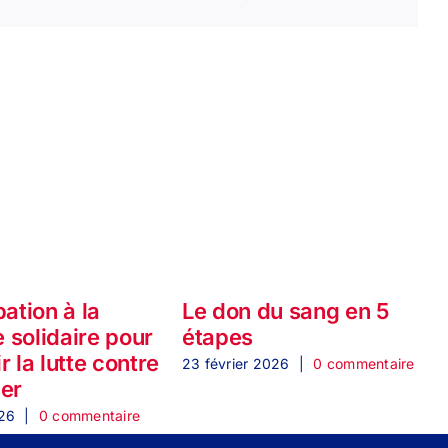
pation à la
Le don du sang en 5
 solidaire pour
étapes
d
r la lutte contre
23 février 2026
|
0 commentaire
cer
026
|
0 commentaire
1