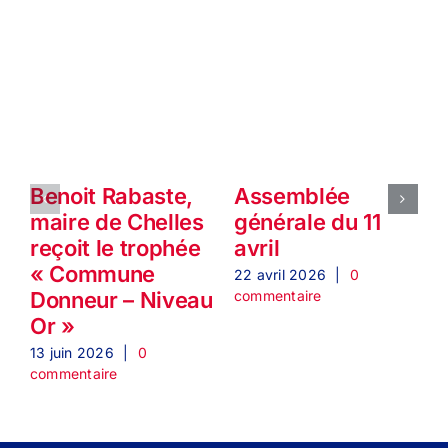
Benoit Rabaste,
Assemblée
P
maire de Chelles
générale du 11
reçoit le trophée
avril
« Commune
l
22 avril 2026
|
0
commentaire
Donneur – Niveau
Or »
1
c
13 juin 2026
|
0
commentaire