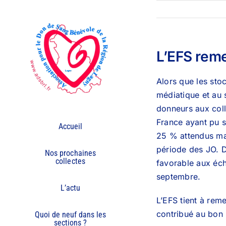
Passer
au
contenu
L’EFS reme
Alors que les sto
médiatique et au 
donneurs aux coll
France ayant pu se
Accueil
25 % attendus malg
période des JO. D’
Nos prochaines
collectes
favorable aux éch
septembre.
L’actu
L’EFS tient à reme
contribué au bon 
Quoi de neuf dans les
sections ?