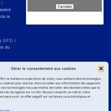
 /
J’accepte
Fédéré
de la
g (EFS) /
ais du
ueil |
Gérer le consentement aux cookies
g
ffrir la meilleure expérience de visite, nous utilisons des technologies
les cookies pour stocker et/ou accéder aux informations des appareils.
 ces technologies nous permettra de traiter des données telles que le
/
Liste des
t de navigation sur ce site. Ne pas consentir ou retirer votre
ang
t peut avoir un effet négatif sur certaines caractéristiques et
ervices