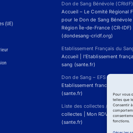
Don de Sang Bénévole (CRIdF)
Accueil – Le Comité Régional 
pour le Don de Sang Bénévole 
es (UE)
Région Île-de-France (CR-IDF)
(dondesang-cridf.org)
Etablissement Français du San
ieur
Accueil | l’Etablissement franç
sion
sang (sante.fr)
Don de Sang – EFS Santé /
Acc
Etablissement francais du san
(sante.fr)
Pour vous o
telles que 
Consentir à
Liste des collectes / Mon rdv 
comportemen
collectes | Mon RDV Don de S
consentemen
fonctions.
(sante.fr)
Gérer les s