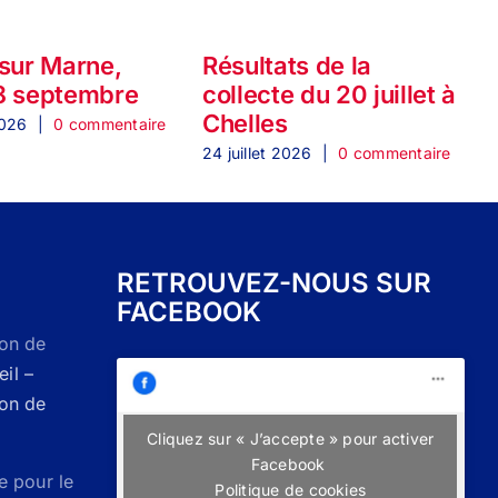
 sur Marne,
Résultats de la
8 septembre
collecte du 20 juillet à
Chelles
2
2026
|
0 commentaire
24 juillet 2026
|
0 commentaire
2
RETROUVEZ-NOUS SUR
FACEBOOK
Don de
il –
Don de
Cliquez sur « J’accepte » pour activer
Facebook
e pour le
Politique de cookies