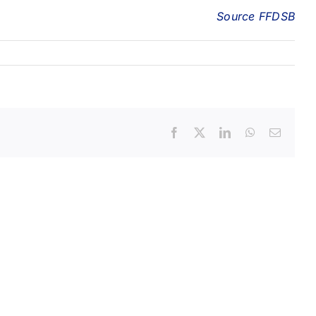
Source FFDSB
Facebook
X
LinkedIn
WhatsApp
Email