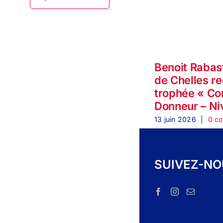
Benoit Rabas
de Chelles re
trophée « C
Donneur – Ni
13 juin 2026
|
0 c
SUIVEZ-N