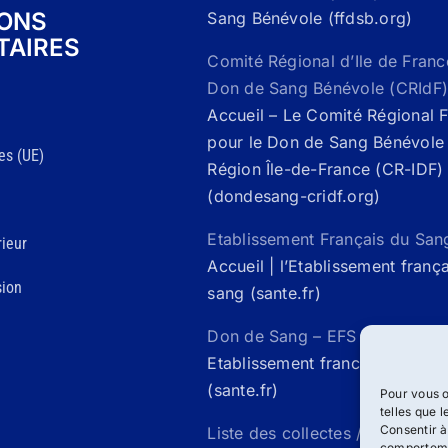
IONS
Sang Bénévole (ffdsb.org)
TAIRES
Comité Régional d’Ile de Franc
Don de Sang Bénévole (CRIdF)
Accueil – Le Comité Régional 
pour le Don de Sang Bénévole 
es (UE)
Région Île-de-France (CR-IDF)
(dondesang-cridf.org)
Etablissement Français du San
ieur
Accueil | l’Etablissement franç
sion
sang (sante.fr)
Don de Sang – EFS Santé /
Acc
Etablissement francais du san
(sante.fr)
Pour vous o
telles que 
Consentir à
Liste des collectes / Mon rdv 
comportemen