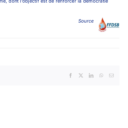
e, dont l’objectif est de renforcer la démocratie
Source
Facebook
X
LinkedIn
WhatsApp
Email