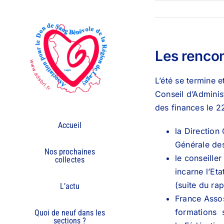
Passer
au
contenu
Les renco
L’été se termine e
Conseil d’Admini
des finances le 
Accueil
la Direction
Générale des
Nos prochaines
le conseille
collectes
incarne l’Et
(suite du ra
L’actu
France Assos
formations s
Quoi de neuf dans les
sections ?