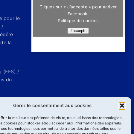
Cliquez sur « J’accepte » pour activer
Facebook
e pour le
Politique de cookies
 /
J’accepte
Fédéré
de la
g (EFS) /
ais du
ueil |
Gérer le consentement aux cookies
g
ffrir la meilleure expérience de visite, nous utilisons des technologies
les cookies pour stocker et/ou accéder aux informations des appareils.
 ces technologies nous permettra de traiter des données telles que le
/
Liste des
t de navigation sur ce site. Ne pas consentir ou retirer votre