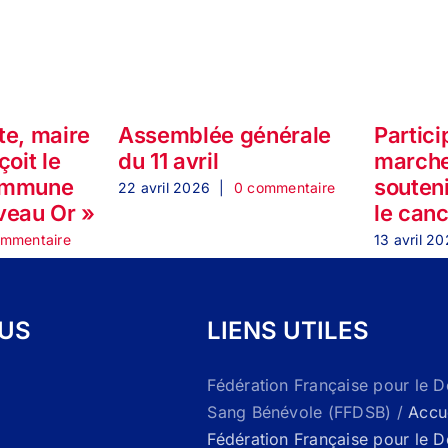
te, maire
Assemblée générale
Partici
çoit le
du 11 avril
marche
ommune
souteni
22 avril 2026
|
0 commentaire
veau Or »
le can
ommentaire
13 avril 2
OUS
LIENS UTILES
Fédération Française pour le 
Sang Bénévole (FFDSB) /
Accue
Fédération Française pour le 