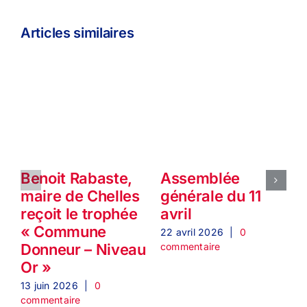
Articles similaires
Benoit Rabaste,
Assemblée
P
maire de Chelles
générale du 11
reçoit le trophée
avril
« Commune
l
22 avril 2026
|
0
commentaire
Donneur – Niveau
Or »
1
c
13 juin 2026
|
0
commentaire