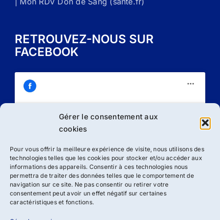
| Mon RDV Don de Sang (sante.fr)
RETROUVEZ-NOUS SUR
FACEBOOK
Gérer le consentement aux
Cliquez sur « J’accepte » pour activer
cookies
Facebook
Politique de cookies
Pour vous offrir la meilleure expérience de visite, nous utilisons des
technologies telles que les cookies pour stocker et/ou accéder aux
J’accepte
informations des appareils. Consentir à ces technologies nous
permettra de traiter des données telles que le comportement de
navigation sur ce site. Ne pas consentir ou retirer votre
consentement peut avoir un effet négatif sur certaines
caractéristiques et fonctions.