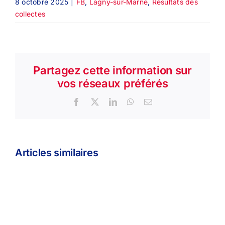
8 octobre 2025
|
FB
,
Lagny-sur-Marne
,
Résultats des
collectes
Partagez cette information sur
vos réseaux préférés
Facebook
X
LinkedIn
WhatsApp
Email
Articles similaires