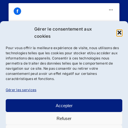
Gérer le consentement aux
Cliquez sur « J’accepte » pour activer
cookies
Facebook
Politique de cookies
Pour vous offrir la meilleure expérience de visite, nous utilisons des
technologies telles que les cookies pour stocker et/ou accéder aux
J’accepte
informations des appareils. Consentir à ces technologies nous
permettra de traiter des données telles que le comportement de
navigation sur ce site. Ne pas consentir ou retirer votre
consentement peut avoir un effet négatif sur certaines
caractéristiques et fonctions.
Gérer les services
Accepter
Refuser
Droit d’auteur 2012 - 2024 | Association ADSBRL de loi 1901