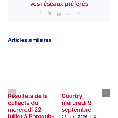
vos réseaux préférés
Facebook
X
LinkedIn
WhatsApp
Email
Articles similaires
Résultats de la
Courtry,
collecte du
mercredi 9
mercredi 22
septembre
juillet à Pontault-
24 juillet 2026
|
0
2