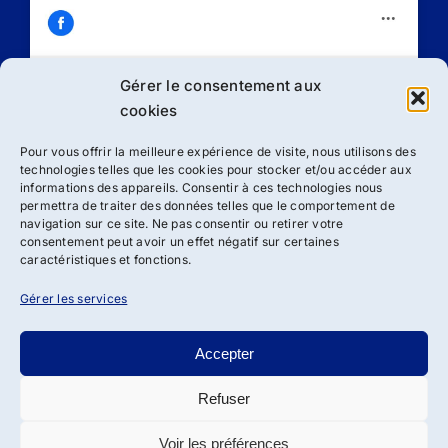
Gérer le consentement aux
Cliquez sur « J’accepte » pour activer
cookies
Facebook
Politique de cookies
Pour vous offrir la meilleure expérience de visite, nous utilisons des
technologies telles que les cookies pour stocker et/ou accéder aux
J’accepte
informations des appareils. Consentir à ces technologies nous
permettra de traiter des données telles que le comportement de
navigation sur ce site. Ne pas consentir ou retirer votre
consentement peut avoir un effet négatif sur certaines
caractéristiques et fonctions.
Gérer les services
Accepter
Refuser
Droit d’auteur 2012 - 2024 | Association ADSBRL de loi 1901
| Tous droits réservés
Voir les préférences