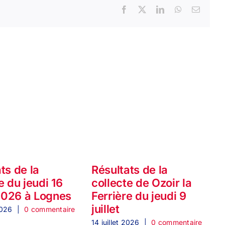
Facebook
X
LinkedIn
WhatsApp
Email
ts de la
Résultats de la
e du jeudi 16
collecte de Ozoir la
 2026 à Lognes
Ferrière du jeudi 9
2
juillet
2026
|
0 commentaire
14 juillet 2026
|
0 commentaire
2