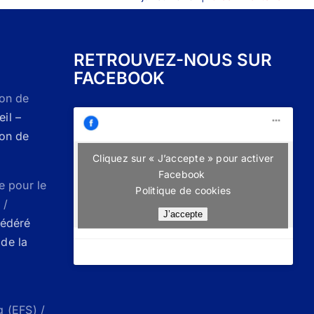
RETROUVEZ-NOUS SUR
FACEBOOK
Don de
il –
Don de
Cliquez sur « J’accepte » pour activer
Facebook
e pour le
Politique de cookies
 /
J’accepte
Fédéré
de la
g (EFS) /