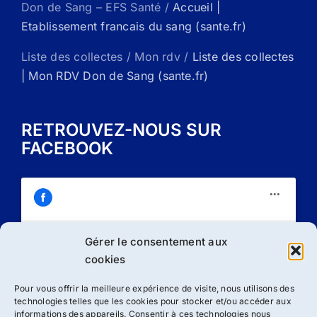
Don de Sang – EFS Santé /
Accueil |
Etablissement francais du sang (sante.fr)
Liste des collectes / Mon rdv /
Liste des collectes
| Mon RDV Don de Sang (sante.fr)
RETROUVEZ-NOUS SUR
FACEBOOK
Gérer le consentement aux
Cliquez sur « J’accepte » pour activer
cookies
Facebook
Politique de cookies
Pour vous offrir la meilleure expérience de visite, nous utilisons des
technologies telles que les cookies pour stocker et/ou accéder aux
J’accepte
informations des appareils. Consentir à ces technologies nous