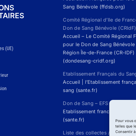
IONS
Sang Bénévole (ffdsb.org)
TAIRES
Comité Régional d’Ile de Franc
Don de Sang Bénévole (CRIdF)
Accueil – Le Comité Régional 
pour le Don de Sang Bénévole 
es (UE)
Région Île-de-France (CR-IDF)
(dondesang-cridf.org)
Etablissement Français du San
ieur
Accueil | l’Etablissement franç
sion
sang (sante.fr)
Don de Sang – EFS Santé /
Acc
Etablissement francais du san
(sante.fr)
Pour vous o
telles que 
Consentir à
Liste des collectes / Mon rdv 