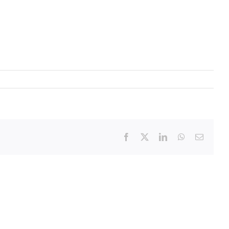
Facebook
X
LinkedIn
WhatsApp
Email