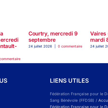
la
Courtry, mercredi 9
Vaires
mercredi
septembre
mardi 
ontault-
24 juillet 2026
|
0 commentaire
24 juillet 
commentaire
OUS
LIENS UTILES
Fédération Française pour le 
Sang Bénévole (FFDSB) /
Accue
Fédération Française pour le 