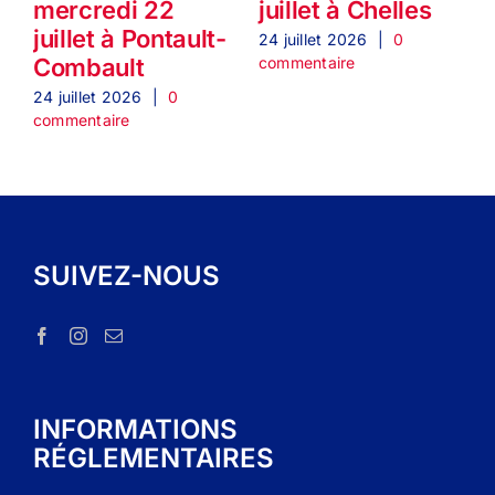
mercredi 22
juillet à Chelles
1
juillet à Pontault-
24 juillet 2026
|
0
commentaire
Combault
2
c
24 juillet 2026
|
0
commentaire
SUIVEZ-NOUS
INFORMATIONS
RÉGLEMENTAIRES