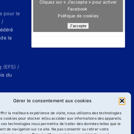
Cliquez sur « J’accepte » pour activer
Facebook
e pour le
Politique de cookies
 /
J’accepte
Fédéré
de la
g (EFS) /
ais du
ueil |
Gérer le consentement aux cookies
g
ffrir la meilleure expérience de visite, nous utilisons des technologies
les cookies pour stocker et/ou accéder aux informations des appareils.
 ces technologies nous permettra de traiter des données telles que le
/
Liste des
t de navigation sur ce site. Ne pas consentir ou retirer votre
ang