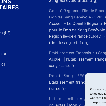
IONS
Sang Bénévole (ffdsb.org)
TAIRES
Comité Régional d’Ile de Franc
Don de Sang Bénévole (CRIdF)
Accueil – Le Comité Régional 
pour le Don de Sang Bénévole 
es (UE)
Région Île-de-France (CR-IDF)
(dondesang-cridf.org)
Etablissement Français du San
ieur
Accueil | l’Etablissement franç
sion
sang (sante.fr)
Don de Sang – EFS Santé /
Acc
Etablissement francais du san
(sante.fr)
Pour vous o
telles que 
Consentir à
Liste des collectes / Mon rdv 
comportemen
collectes | Mon RDV Don de S