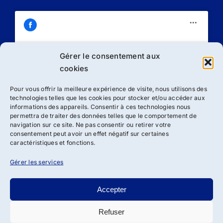
Gérer le consentement aux
Cliquez sur « J’accepte » pour activer
cookies
Facebook
Politique de cookies
Pour vous offrir la meilleure expérience de visite, nous utilisons des
technologies telles que les cookies pour stocker et/ou accéder aux
J’accepte
informations des appareils. Consentir à ces technologies nous
permettra de traiter des données telles que le comportement de
navigation sur ce site. Ne pas consentir ou retirer votre
consentement peut avoir un effet négatif sur certaines
caractéristiques et fonctions.
Gérer les services
Accepter
Refuser
Droit d’auteur 2012 - 2024 | Association ADSBRL de loi 1901