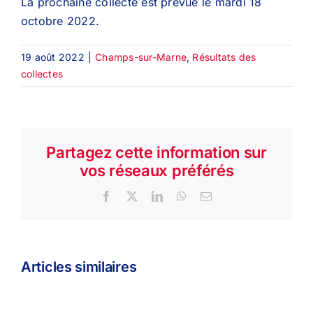
La prochaine collecte est prévue le mardi 18
octobre 2022.
19 août 2022
|
Champs-sur-Marne
,
Résultats des
collectes
Partagez cette information sur
vos réseaux préférés
Facebook
X
LinkedIn
WhatsApp
Email
Articles similaires