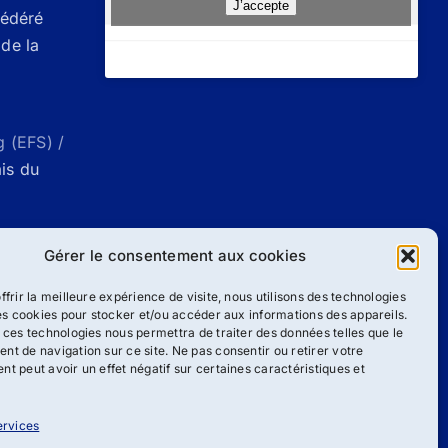
J’accepte
Fédéré
de la
g (EFS) /
ais du
ueil |
Gérer le consentement aux cookies
g
ffrir la meilleure expérience de visite, nous utilisons des technologies
les cookies pour stocker et/ou accéder aux informations des appareils.
 ces technologies nous permettra de traiter des données telles que le
/
Liste des
t de navigation sur ce site. Ne pas consentir ou retirer votre
ang
t peut avoir un effet négatif sur certaines caractéristiques et
ervices