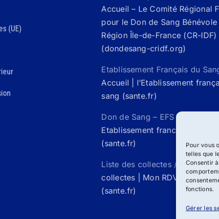
Accueil – Le Comité Régional 
pour le Don de Sang Bénévole 
es (UE)
Région Île-de-France (CR-IDF)
(dondesang-cridf.org)
Etablissement Français du San
ieur
Accueil | l’Etablissement franç
sion
sang (sante.fr)
Don de Sang – EFS Santé /
Acc
Etablissement francais du san
(sante.fr)
Pour vous o
telles que 
Consentir à
Liste des collectes / Mon rdv 
comportemen
collectes | Mon RDV Don de S
consentemen
fonctions.
(sante.fr)
Gérer les s