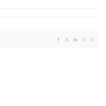
Facebook
X
LinkedIn
WhatsApp
Email