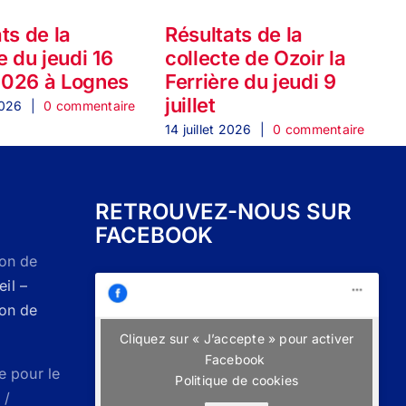
ts de la
Résultats de la
e du jeudi 16
collecte de Ozoir la
 2026 à Lognes
Ferrière du jeudi 9
2
juillet
2026
|
0 commentaire
14 juillet 2026
|
0 commentaire
2
RETROUVEZ-NOUS SUR
FACEBOOK
Don de
il –
Don de
Cliquez sur « J’accepte » pour activer
Facebook
e pour le
Politique de cookies
 /