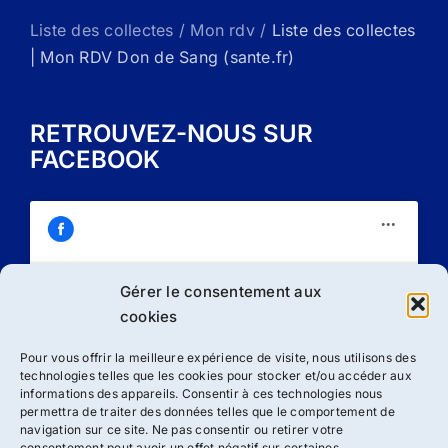
Liste des collectes / Mon rdv /
Liste des collectes
| Mon RDV Don de Sang (sante.fr)
RETROUVEZ-NOUS SUR
FACEBOOK
Gérer le consentement aux
Cliquez sur « J’accepte » pour activer
cookies
Facebook
Politique de cookies
Pour vous offrir la meilleure expérience de visite, nous utilisons des
technologies telles que les cookies pour stocker et/ou accéder aux
J’accepte
informations des appareils. Consentir à ces technologies nous
permettra de traiter des données telles que le comportement de
navigation sur ce site. Ne pas consentir ou retirer votre
consentement peut avoir un effet négatif sur certaines