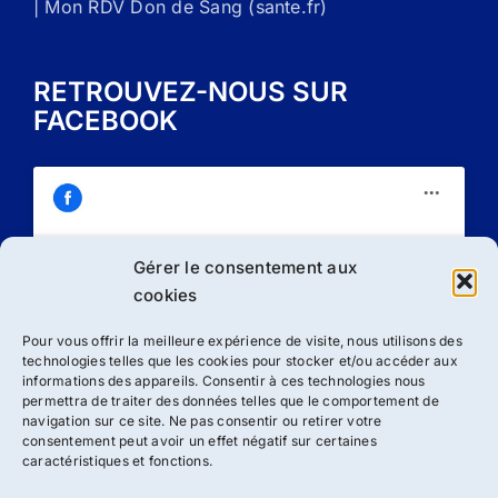
| Mon RDV Don de Sang (sante.fr)
RETROUVEZ-NOUS SUR
FACEBOOK
Gérer le consentement aux
Cliquez sur « J’accepte » pour activer
cookies
Facebook
Politique de cookies
Pour vous offrir la meilleure expérience de visite, nous utilisons des
technologies telles que les cookies pour stocker et/ou accéder aux
J’accepte
informations des appareils. Consentir à ces technologies nous
permettra de traiter des données telles que le comportement de
navigation sur ce site. Ne pas consentir ou retirer votre
consentement peut avoir un effet négatif sur certaines
caractéristiques et fonctions.