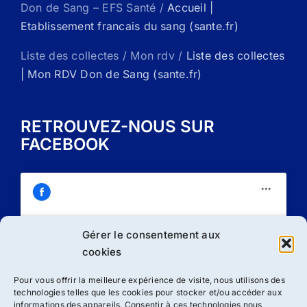
Don de Sang – EFS Santé /
Accueil |
Etablissement francais du sang (sante.fr)
Liste des collectes / Mon rdv /
Liste des collectes
| Mon RDV Don de Sang (sante.fr)
RETROUVEZ-NOUS SUR
FACEBOOK
Gérer le consentement aux
Cliquez sur « J’accepte » pour activer
cookies
Facebook
Politique de cookies
Pour vous offrir la meilleure expérience de visite, nous utilisons des
technologies telles que les cookies pour stocker et/ou accéder aux
J’accepte
informations des appareils. Consentir à ces technologies nous