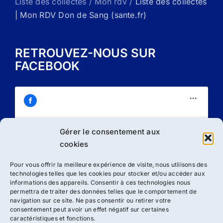
Liste des collectes / Mon rdv /
Liste des collectes
| Mon RDV Don de Sang (sante.fr)
RETROUVEZ-NOUS SUR
FACEBOOK
Gérer le consentement aux
Cliquez sur « J’accepte » pour activer
cookies
Facebook
Politique de cookies
Pour vous offrir la meilleure expérience de visite, nous utilisons des
technologies telles que les cookies pour stocker et/ou accéder aux
J’accepte
informations des appareils. Consentir à ces technologies nous
permettra de traiter des données telles que le comportement de
navigation sur ce site. Ne pas consentir ou retirer votre
consentement peut avoir un effet négatif sur certaines
caractéristiques et fonctions.