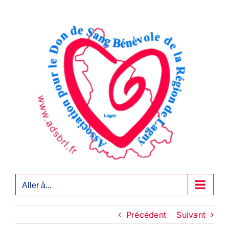
Passer
au
contenu
Aller à...
Précédent
Suivant