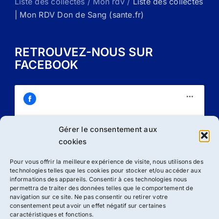
Liste des collectes / Mon rdv /
Liste des collectes
| Mon RDV Don de Sang (sante.fr)
RETROUVEZ-NOUS SUR
FACEBOOK
Gérer le consentement aux
Cliquez sur « J’accepte » pour activer
cookies
Facebook
Politique de cookies
Pour vous offrir la meilleure expérience de visite, nous utilisons des
technologies telles que les cookies pour stocker et/ou accéder aux
J’accepte
informations des appareils. Consentir à ces technologies nous
permettra de traiter des données telles que le comportement de
navigation sur ce site. Ne pas consentir ou retirer votre
consentement peut avoir un effet négatif sur certaines
caractéristiques et fonctions.