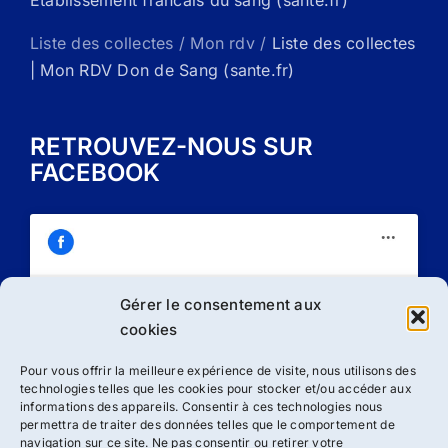
Etablissement francais du sang (sante.fr)
Liste des collectes / Mon rdv /
Liste des collectes
| Mon RDV Don de Sang (sante.fr)
RETROUVEZ-NOUS SUR
FACEBOOK
Gérer le consentement aux
Cliquez sur « J’accepte » pour activer
cookies
Facebook
Politique de cookies
Pour vous offrir la meilleure expérience de visite, nous utilisons des
technologies telles que les cookies pour stocker et/ou accéder aux
J’accepte
informations des appareils. Consentir à ces technologies nous
permettra de traiter des données telles que le comportement de
navigation sur ce site. Ne pas consentir ou retirer votre