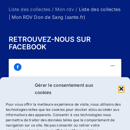
Liste des collectes / Mon rdv /
Liste des collectes
| Mon RDV Don de Sang (sante.fr)
RETROUVEZ-NOUS SUR
FACEBOOK
Gérer le consentement aux
Cliquez sur « J’accepte » pour activer
cookies
Facebook
Politique de cookies
Pour vous offrir la meilleure expérience de visite, nous utilisons des
technologies telles que les cookies pour stocker et/ou accéder aux
J’accepte
informations des appareils. Consentir à ces technologies nous
permettra de traiter des données telles que le comportement de
navigation sur ce site. Ne pas consentir ou retirer votre