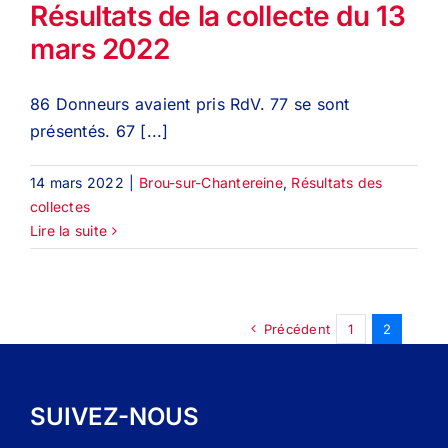
Résultats de la collecte du 13
mars 2022
86 Donneurs avaient pris RdV. 77 se sont
présentés. 67 [...]
14 mars 2022
|
Brou-sur-Chantereine
,
Résultats des
collectes
Lire la suite
Précédent
1
2
SUIVEZ-NOUS