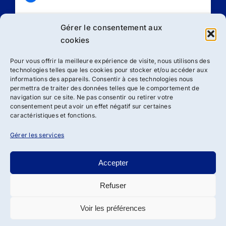
Gérer le consentement aux
Cliquez sur « J’accepte » pour activer
cookies
Facebook
Politique de cookies
Pour vous offrir la meilleure expérience de visite, nous utilisons des
technologies telles que les cookies pour stocker et/ou accéder aux
J’accepte
informations des appareils. Consentir à ces technologies nous
permettra de traiter des données telles que le comportement de
navigation sur ce site. Ne pas consentir ou retirer votre
consentement peut avoir un effet négatif sur certaines
caractéristiques et fonctions.
Gérer les services
Accepter
Refuser
Droit d’auteur 2012 - 2024 | Association ADSBRL de loi 1901
| Tous droits réservés
Voir les préférences