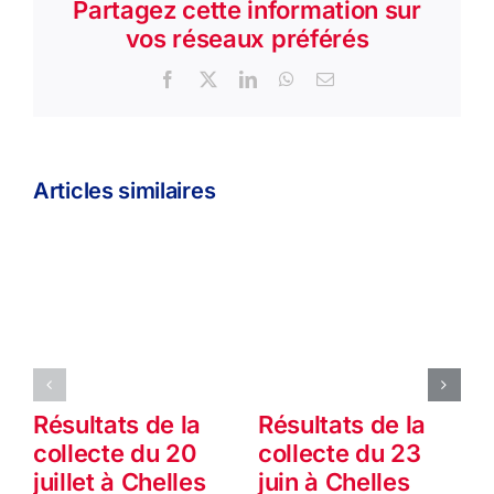
Partagez cette information sur
vos réseaux préférés
Facebook
X
LinkedIn
WhatsApp
Email
Articles similaires
Résultats de la
Résultats de la
collecte du 20
collecte du 23
j
juillet à Chelles
juin à Chelles
1