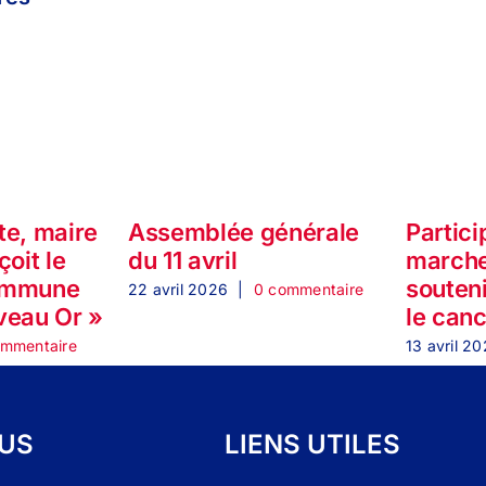
te, maire
Assemblée générale
Partici
çoit le
du 11 avril
marche
ommune
souteni
22 avril 2026
|
0 commentaire
veau Or »
le can
ommentaire
13 avril 2
OUS
LIENS UTILES