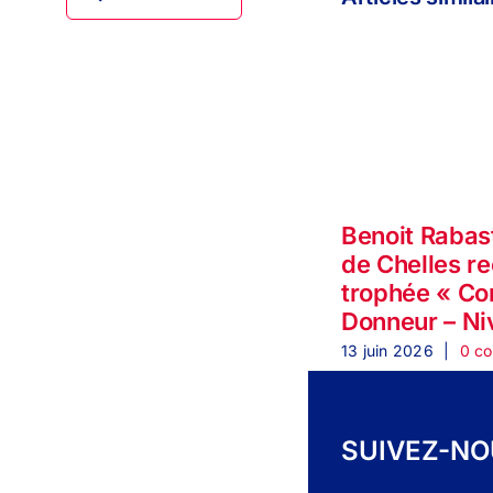
Benoit Rabas
de Chelles re
trophée « C
Donneur – Ni
13 juin 2026
|
0 c
SUIVEZ-N