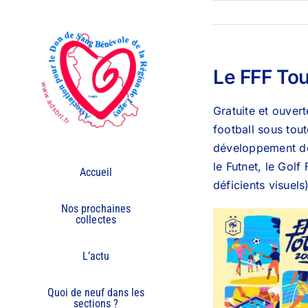
Passer
au
contenu
Le FFF Tou
Gratuite et ouver
football sous tou
développement de 
le Futnet, le Golf
Accueil
déficients visuel
Nos prochaines
collectes
L’actu
Quoi de neuf dans les
sections ?