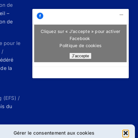
Don de
il –
Don de
Cliquez sur « J’accepte » pour activer
Facebook
e pour le
Politique de cookies
 /
J’accepte
Fédéré
de la
g (EFS) /
ais du
ueil |
Gérer le consentement aux cookies
g