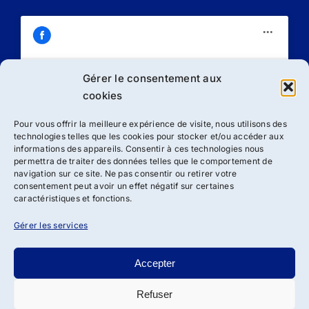
Gérer le consentement aux
Cliquez sur « J’accepte » pour activer
cookies
Facebook
Politique de cookies
Pour vous offrir la meilleure expérience de visite, nous utilisons des
technologies telles que les cookies pour stocker et/ou accéder aux
J’accepte
informations des appareils. Consentir à ces technologies nous
permettra de traiter des données telles que le comportement de
navigation sur ce site. Ne pas consentir ou retirer votre
consentement peut avoir un effet négatif sur certaines
caractéristiques et fonctions.
Gérer les services
Accepter
Refuser
Droit d’auteur 2012 - 2024 | Association ADSBRL de loi 1901