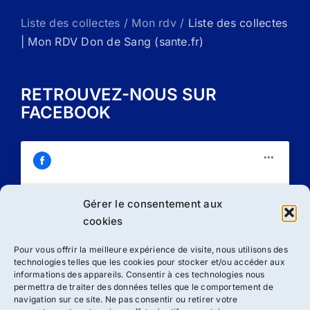
Liste des collectes / Mon rdv /
Liste des collectes
| Mon RDV Don de Sang (sante.fr)
RETROUVEZ-NOUS SUR
FACEBOOK
Gérer le consentement aux
Cliquez sur « J’accepte » pour activer
cookies
Facebook
Politique de cookies
Pour vous offrir la meilleure expérience de visite, nous utilisons des
technologies telles que les cookies pour stocker et/ou accéder aux
J’accepte
informations des appareils. Consentir à ces technologies nous
permettra de traiter des données telles que le comportement de
navigation sur ce site. Ne pas consentir ou retirer votre