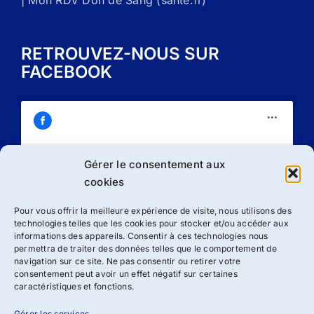
| Mon RDV Don de Sang (sante.fr)
RETROUVEZ-NOUS SUR
FACEBOOK
Gérer le consentement aux
Cliquez sur « J’accepte » pour activer
cookies
Facebook
Politique de cookies
Pour vous offrir la meilleure expérience de visite, nous utilisons des
technologies telles que les cookies pour stocker et/ou accéder aux
J’accepte
informations des appareils. Consentir à ces technologies nous
permettra de traiter des données telles que le comportement de
navigation sur ce site. Ne pas consentir ou retirer votre
consentement peut avoir un effet négatif sur certaines
caractéristiques et fonctions.
Gérer les services