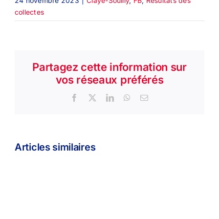
24 novembre 2023
|
Claye-Souilly
,
FB
,
Résultats des
collectes
Partagez cette information sur
vos réseaux préférés
Facebook
X
LinkedIn
WhatsApp
Email
Articles similaires