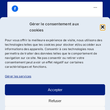
Gérer le consentement aux
Cliquez sur « J’accepte » pour activer
cookies
Facebook
Politique de cookies
Pour vous offrir la meilleure expérience de visite, nous utilisons des
technologies telles que les cookies pour stocker et/ou accéder aux
J’accepte
informations des appareils. Consentir à ces technologies nous
permettra de traiter des données telles que le comportement de
navigation sur ce site. Ne pas consentir ou retirer votre
consentement peut avoir un effet négatif sur certaines
caractéristiques et fonctions.
Gérer les services
Accepter
Refuser
Droit d’auteur 2012 - 2024 | Association ADSBRL de loi 1901