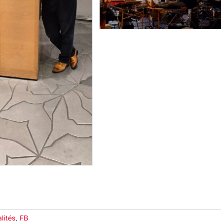
lités
,
FB