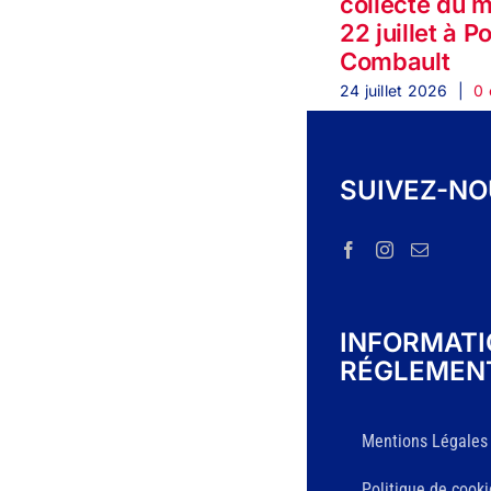
collecte du 
22 juillet à P
Combault
24 juillet 2026
|
0 
SUIVEZ-N
INFORMAT
RÉGLEMEN
Mentions Légales
Politique de cooki