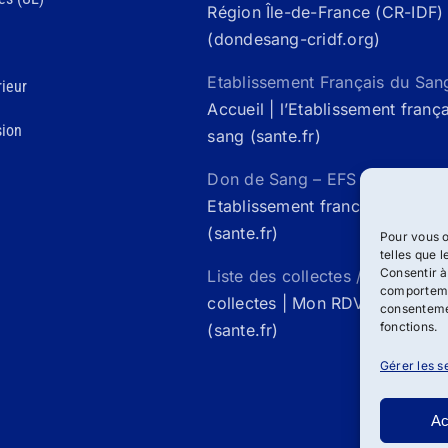
Région Île-de-France (CR-IDF)
(dondesang-cridf.org)
Etablissement Français du San
ieur
Accueil | l’Etablissement franç
sion
sang (sante.fr)
Don de Sang – EFS Santé /
Acc
Etablissement francais du san
(sante.fr)
Pour vous o
telles que 
Consentir à
Liste des collectes / Mon rdv 
comportemen
collectes | Mon RDV Don de S
consentemen
fonctions.
(sante.fr)
Gérer les s
Ac