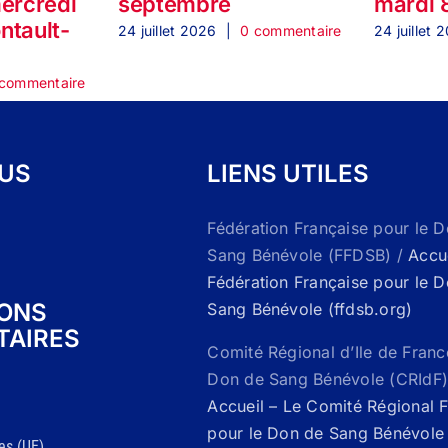
mercredi
septembre
mardi 
ontault-
24 juillet 2026
|
0 commentaire
24 juillet 
commentaire
OUS
LIENS UTILES
Fédération Française pour le 
Sang Bénévole (FFDSB) /
Accue
Fédération Française pour le 
IONS
Sang Bénévole (ffdsb.org)
TAIRES
Comité Régional d’Ile de Franc
Don de Sang Bénévole (CRIdF)
Accueil – Le Comité Régional 
pour le Don de Sang Bénévole 
es (UE)