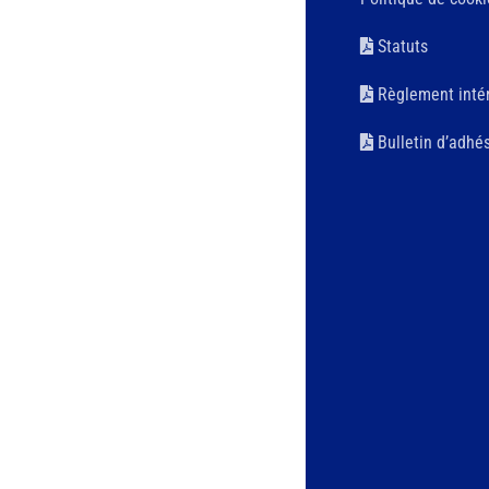
Statuts
Règlement intér
Bulletin d’adhé