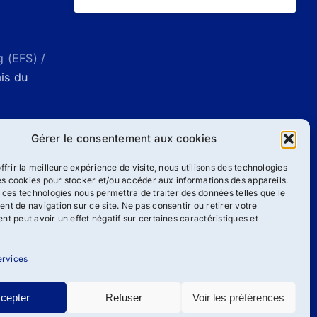
g (EFS) /
ais du
ueil |
Gérer le consentement aux cookies
g
ffrir la meilleure expérience de visite, nous utilisons des technologies
les cookies pour stocker et/ou accéder aux informations des appareils.
 ces technologies nous permettra de traiter des données telles que le
/
Liste des
t de navigation sur ce site. Ne pas consentir ou retirer votre
ang
t peut avoir un effet négatif sur certaines caractéristiques et
ervices
cepter
Refuser
Voir les préférences