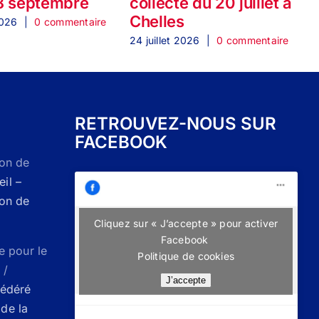
8 septembre
collecte du 20 juillet à
Chelles
2
2026
|
0 commentaire
24 juillet 2026
|
0 commentaire
2
RETROUVEZ-NOUS SUR
FACEBOOK
Don de
il –
Don de
Cliquez sur « J’accepte » pour activer
Facebook
e pour le
Politique de cookies
 /
J’accepte
Fédéré
de la