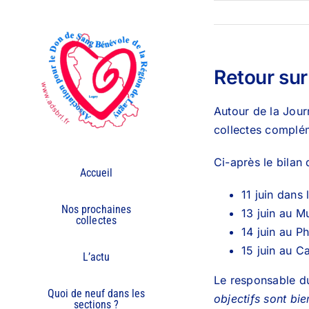
Passer
au
contenu
Retour su
Autour de la Jou
collectes complé
Ci-après le bilan 
Accueil
11 juin dans
Nos prochaines
13 juin au M
collectes
14 juin au P
15 juin au C
L’actu
Le responsable du
Quoi de neuf dans les
objectifs sont bie
sections ?