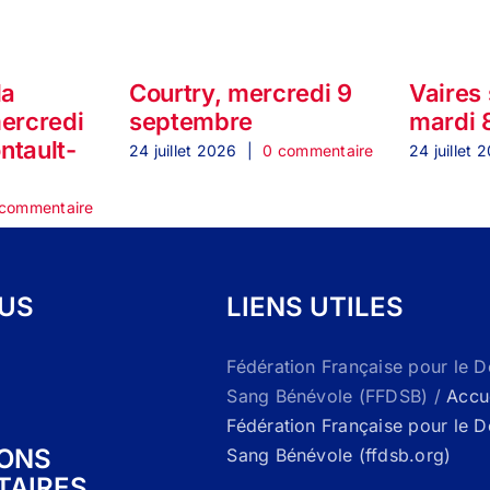
la
Courtry, mercredi 9
Vaires
mercredi
septembre
mardi 
ontault-
24 juillet 2026
|
0 commentaire
24 juillet 
commentaire
OUS
LIENS UTILES
Fédération Française pour le 
Sang Bénévole (FFDSB) /
Accue
Fédération Française pour le 
IONS
Sang Bénévole (ffdsb.org)
TAIRES