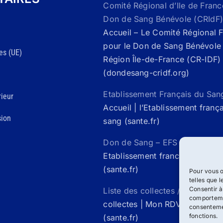
Comité Régional d’Ile de Franc
Don de Sang Bénévole (CRIdF)
Accueil – Le Comité Régional 
pour le Don de Sang Bénévole 
es (UE)
Région Île-de-France (CR-IDF)
(dondesang-cridf.org)
Etablissement Français du San
ieur
Accueil | l’Etablissement franç
sion
sang (sante.fr)
Don de Sang – EFS Santé /
Acc
Etablissement francais du san
(sante.fr)
Pour vous o
telles que 
Consentir à
Liste des collectes / Mon rdv 
comportemen
collectes | Mon RDV Don de S
consentemen
fonctions.
(sante.fr)