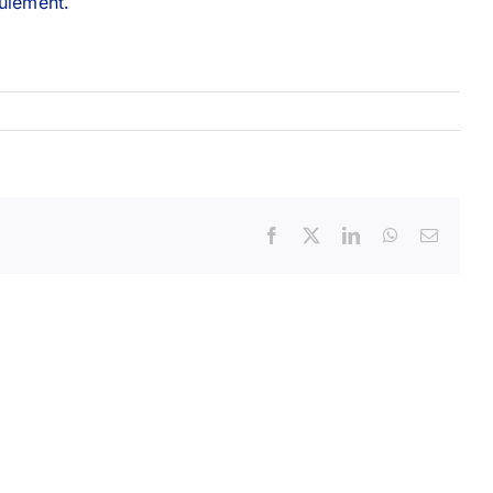
oulement.
Facebook
X
LinkedIn
WhatsApp
Email