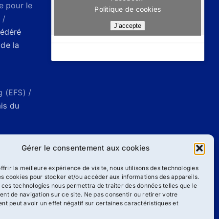
e pour le
Politique de cookies
 /
J’accepte
Fédéré
de la
g (EFS) /
ais du
ueil |
Gérer le consentement aux cookies
g
ffrir la meilleure expérience de visite, nous utilisons des technologies
les cookies pour stocker et/ou accéder aux informations des appareils.
 ces technologies nous permettra de traiter des données telles que le
/
Liste des
t de navigation sur ce site. Ne pas consentir ou retirer votre
ang
t peut avoir un effet négatif sur certaines caractéristiques et