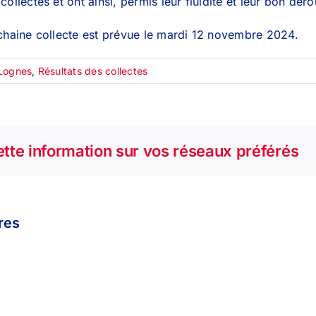
ollectes et ont ainsi, permis leur fluidité et leur bon dér
chaine collecte est prévue le mardi 12 novembre 2024.
Lognes
,
Résultats des collectes
tte information sur vos réseaux préférés
ires