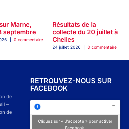
 sur Marne,
Résultats de la
8 septembre
collecte du 20 juillet à
Chelles
2
2026
|
0 commentaire
24 juillet 2026
|
0 commentaire
2
RETROUVEZ-NOUS SUR
FACEBOOK
Don de
il –
Don de
Cliquez sur « J’accepte » pour activer
Facebook