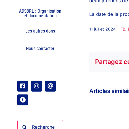
deux journées de c
ADSBRL : Organisation
La date de la pro
et documentation
11 juillet 2024
|
FB
,
Les autres dons
Nous contacter
Partagez ce
Facebook
Instagram
Email
Articles simila
Organisation
Rechercher: