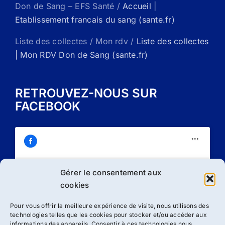
Don de Sang – EFS Santé /
Accueil |
Etablissement francais du sang (sante.fr)
Liste des collectes / Mon rdv /
Liste des collectes
| Mon RDV Don de Sang (sante.fr)
RETROUVEZ-NOUS SUR
FACEBOOK
Gérer le consentement aux
Cliquez sur « J’accepte » pour activer
cookies
Facebook
Politique de cookies
Pour vous offrir la meilleure expérience de visite, nous utilisons des
technologies telles que les cookies pour stocker et/ou accéder aux
J’accepte
informations des appareils. Consentir à ces technologies nous