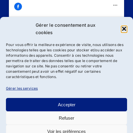
Gérer le consentement aux
Cliquez sur « J’accepte » pour activer
cookies
Facebook
Politique de cookies
Pour vous offrir la meilleure expérience de visite, nous utilisons des
technologies telles que les cookies pour stocker et/ou accéder aux
J’accepte
informations des appareils. Consentir à ces technologies nous
permettra de traiter des données telles que le comportement de
navigation sur ce site. Ne pas consentir ou retirer votre
consentement peut avoir un effet négatif sur certaines
caractéristiques et fonctions.
Gérer les services
Accepter
Refuser
Droit d’auteur 2012 - 2024 | Association ADSBRL de loi 1901
| Tous droits réservés
Voir les préférences